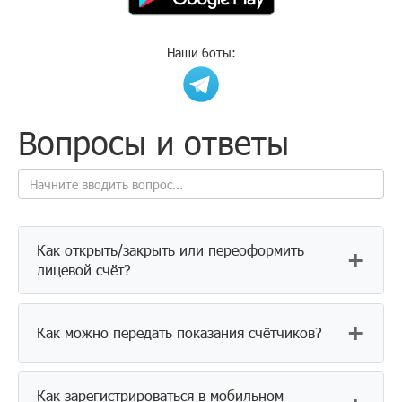
Наши боты:
Вопросы и ответы
Как открыть/закрыть или переоформить
+
лицевой счёт?
Шаг 1. Соберите документы:
+
Как можно передать показания счётчиков?
1. Документ о праве на помещение: выписка из ЕГРН,
договор дарения договор, купли-продажи,
свидетельство о наследстве.
Можно передать показания любым удобным способом:
Как зарегистрироваться в мобильном