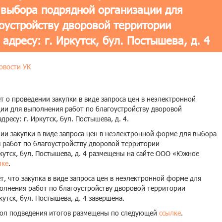
 выбора подрядной организации для
оустройству дворовой территории
адресу: г. Иркутск, бул. Постышева, д. 4
овости УК
о проведении закупки в виде запроса цен в неэлектронной
ии для выполнения работ по благоустройству дворовой
ресу: г. Иркутск, бул. Постышева, д. 4.
и закупки в виде запроса цен в неэлектронной форме для выбора
 работ по благоустройству дворовой территории
ркутск, бул. Постышева, д. 4 размещены на сайте ООО «Южное
лке
.
, что закупка в виде запроса цен в неэлектронной форме для
олнения работ по благоустройству дворовой территории
утск, бул. Постышева, д. 4 завершена.
кол подведения итогов размещены по следующей
ссылке
.