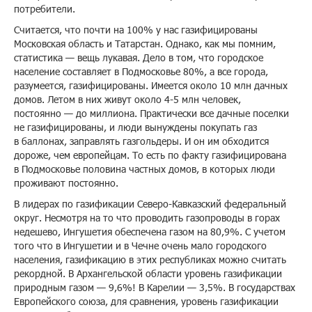
потребители.
Считается, что почти на 100% у нас газифицированы
Московская область и Татарстан. Однако, как мы помним,
статистика — вещь лукавая. Дело в том, что городское
население составляет в Подмосковье 80%, а все города,
разумеется, газифицированы. Имеется около 10 млн дачных
домов. Летом в них живут около 4-5 млн человек,
постоянно — до миллиона. Практически все дачные поселки
не газифицированы, и люди вынуждены покупать газ
в баллонах, заправлять газгольдеры. И он им обходится
дороже, чем европейцам. То есть по факту газифицирована
в Подмосковье половина частных домов, в которых люди
проживают постоянно.
В лидерах по газификации Северо-Кавказский федеральный
округ. Несмотря на то что проводить газопроводы в горах
недешево, Ингушетия обеспечена газом на 80,9%. С учетом
того что в Ингушетии и в Чечне очень мало городского
населения, газификацию в этих республиках можно считать
рекордной. В Архангельской области уровень газификации
природным газом — 9,6%! В Карелии — 3,5%. В государствах
Европейского союза, для сравнения, уровень газификации