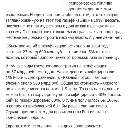
газпромовское топливо
достается дороже, чем
европейцам. На днях Газпром сообщил о том, что сокращает
запланированную на этот год газификацию на 19%: дескать,
население не платит, регионы в долгах как в шелках плюс
ко всему Газпром строит только магистральные газопроводы,
местные же должна строить местная власть. А у нее денег нет.
Объем вложений в газификацию регионов на 2014 год
составит 27 млрд 600 млн руб. — примерно 5% от того
дохода, который Газпром имеет от продажи газа за границу.
В тучные годы госмонополист тратил на газификацию
по 37 млрд руб. ежегодно. На эти деньги газифицировали
1% России. Для сравнения: в «Южный поток» Газпром
вложил около 500 млрд руб. Общая же стоимость «Южного
потока» оценивается почти в 1,5 трлн. То есть на эти деньги
можно было за пару-тройку лет газифицировать 40% России.
Сейчас газифицировано 60%. В сумме получилось бы 100%,
и вопрос с газификацией был бы решен окончательно.
Однако приоритетом для правительства России стала
газификация Европы.
Европа этого не оценила — на днях Европарламент