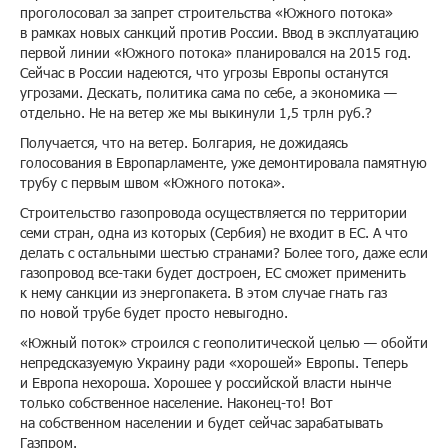
проголосовал за запрет строительства «Южного потока»
в рамках новых санкций против России. Ввод в эксплуатацию
первой линии «Южного потока» планировался на 2015 год.
Сейчас в России надеются, что угрозы Европы останутся
угрозами. Дескать, политика сама по себе, а экономика —
отдельно. Не на ветер же мы выкинули 1,5 трлн руб.?
Получается, что на ветер. Болгария, не дожидаясь
голосования в Европарламенте, уже демонтировала памятную
трубу с первым швом «Южного потока».
Строительство газопровода осуществляется по территории
семи стран, одна из которых (Сербия) не входит в ЕС. А что
делать с остальными шестью странами? Более того, даже если
газопровод все-таки будет достроен, ЕС сможет применить
к нему санкции из энергопакета. В этом случае гнать газ
по новой трубе будет просто невыгодно.
«Южный поток» строился с геополитической целью — обойти
непредсказуемую Украину ради «хорошей» Европы. Теперь
и Европа нехороша. Хорошее у российской власти нынче
только собственное население. Наконец-то! Вот
на собственном населении и будет сейчас зарабатывать
Газпром.