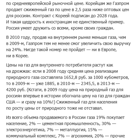
по среднеевропейской рыночной цене. Корейцам же Газпром
продает сжиженный газ по цене в 2,5 раза ниже оптовых цен
для россиян. Контракт с Кореей подписан до 2028 года.
И такая щедрость к иностранцам не единственный пример.
Россия умеет дружить со всеми, кроме своих граждан.
В 2010 году, продав на внутреннем рынке меньше газа, чем
в 2009-м, Газпром тем не менее смог увеличить свою выручку
на 24%. Нигде такой номер не пройдет — ни в Европе,
ни в Корее.
Цены на газ для внутреннего потребителя растут как
на дрожжах: если в 2008 году средняя цена реализации
природного газа составляла 1652,8 руб. за 1000 кубометров,
то в 2009-м — уже 1885, в 2010-м — 2345,5, в 2013-м —
4200 руб. (Кстати, в 2009 году цена на природный газ для
россиян впервые в истории обогнала цену на газ для граждан
США — и сразу на 10%!) Сжиженный газ для населения
по росту цены от природного тоже не отставал.
Из всего объема продаваемого в России газа 19% покупает
население, 2% — цементная промышленность, 30% —
электроэнергетика, 7% — металлургия, 15% —
коммунальный комплекс, 7% — агрохимия, 20% — прочие