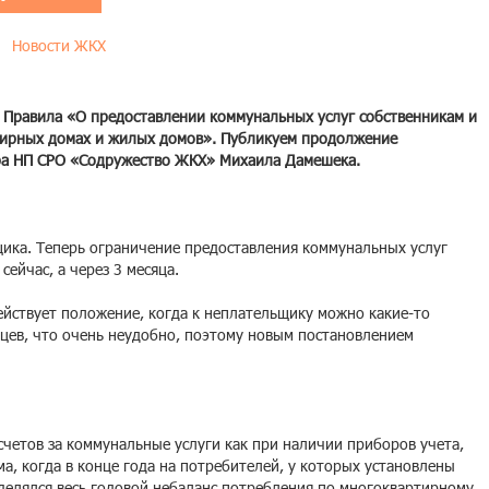
Новости ЖКХ
 Правила «О предоставлении коммунальных услуг собственникам и
тирных домах и жилых домов». Публикуем продолжение
ра НП СРО «Содружество ЖКХ» Михаила Дамешека.
щика. Теперь ограничение предоставления коммунальных услуг
сейчас, а через 3 месяца.
действует положение, когда к неплательщику можно какие-то
яцев, что очень неудобно, поэтому новым постановлением
четов за коммунальные услуги как при наличии приборов учета,
ма, когда в конце года на потребителей, у которых установлены
делялся весь годовой небаланс потребления по многоквартирному