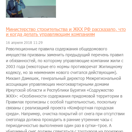
Министерство строительства и ЖКХ РФ рассказало, что
и когда делать управляющим компаниям
16 апреля 2018 11:29
​Революционные правила содержания общедомового
имущества призваны заменить предыдущий перечень правил
и обязанностей, по которому управляющие компании жили с
2003 года (некоторые его нормы противоречат Жилищному
кодексу, но за неимением нового считался действующим).
Михаил Дамешек, генеральный директор Межрегиональной
ассоциации управляющих многоквартирными домами
Иркутской области и Республики Бурятия «Содружество
ЖКХ»: «Особенности содержания придомовой территории в
Правилах прописаны с особой тщательностью, поскольку
связаны с реализацией проекта «Комфортная городская
среда». Например, очистка покрытий от снега при отсутствии
снегопада должна проходить в ранние утренние часы с
периодичностью выполнения один раз в сутки–трое. А
убираемый снег должен сдвигаться с тротуаров на проезжую